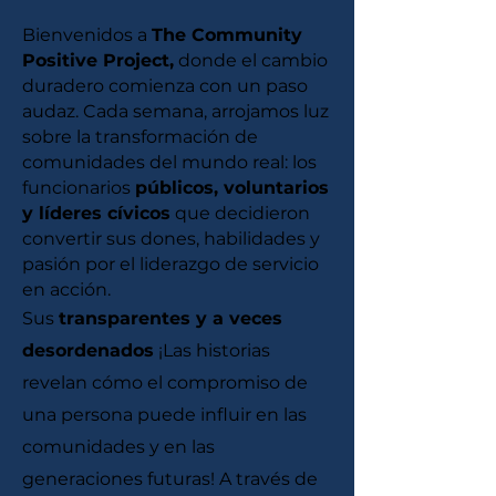
Bienvenidos a
The Community
Positive Project,
donde el cambio
duradero comienza con un paso
audaz. Cada semana, arrojamos luz
sobre la transformación de
comunidades del mundo real: los
funcionarios
públicos, voluntarios
y líderes cívicos
que decidieron
convertir sus dones, habilidades y
pasión por el liderazgo de servicio
en acción.
Sus
transparentes y a veces
desordenados
¡Las historias
revelan cómo el compromiso de
una persona puede influir en las
comunidades y en las
generaciones futuras! A través de