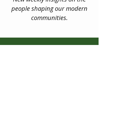
people shaping our modern
communities.
This isn't about feel-good
stories. When we shine a light
the incredible work
on
happening in communities
everywhere, we're reminding
others why working in local
government and volunteering
in your community matters.