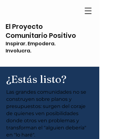
El Proyecto
Comunitario Positivo
Inspirar. Empodera.
Involucra.
¿Estás listo?
Las grandes comunidades no se
construyen sobre planos y
presupuestos: surgen del coraje
de quienes ven posibilidades
donde otros ven problemas y
transforman el "alguien debería"
en "lo haré".