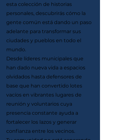
esta colección de historias
personales, descubrirás cómo la
gente común está dando un paso
adelante para transformar sus
ciudades y pueblos en todo el
mundo.
Desde líderes municipales que
han dado nueva vida a espacios
olvidados hasta defensores de
base que han convertido lotes
vacíos en vibrantes lugares de
reunión y voluntarios cuya
presencia constante ayuda a
fortalecer los lazos y generar
confianza entre los vecinos.