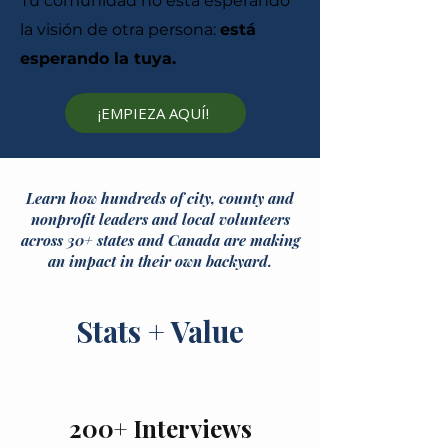
Tu comunidad no está esperando
la visión de otra persona:
está
esperando la tuya.
¡EMPIEZA AQUÍ!
Learn how hundreds of city, county and
nonprofit leaders
and local volunteers
across 30+ states and Canada are making
an impact in their own backyard.
Stats + Value
200+ Interviews